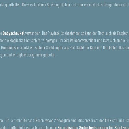
mfang enthalten. Die verschiedenen Spielzeuge haben nicht nur ein niedliches Design, durch die
ne
Babyschaukel
verwandeln. Das Playdesk ist abnehmbar, so kann der Tisch auch als Esstisc
oder die Möglichkeit hat sich fortzubewegen. Der Sitz ist höhenverstellbar und lässt sich an die 
n Hindernissen schützt ein stabiler Stoßdämpfer aus Hartplastik Ihr Kind und Ihre Möbel. Das 
egen und wird gleichzeitig mehr gefordert.
en. Die Lauflernhilfe hat 4 Rollen, wovon 2 beweglich sind, dies entspricht den EU Richtlinien.
al der Lauflernhilfe ist nach den folgenden
Europäischen Sicherheitsnormen für Spielzeug