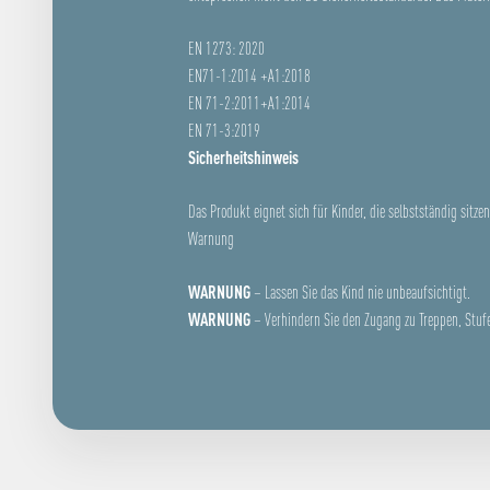
EN 1273: 2020
EN71-1:2014 +A1:2018
EN 71-2:2011+A1:2014
EN 71-3:2019
Sicherheitshinweis
Das Produkt eignet sich für Kinder, die selbstständig sitze
Warnung
WARNUNG
– Lassen Sie das Kind nie unbeaufsichtigt.
WARNUNG
– Verhindern Sie den Zugang zu Treppen, Stuf