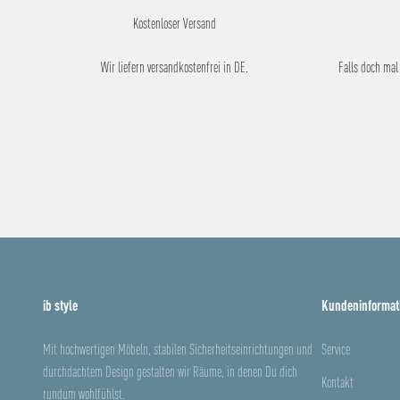
Kostenloser Versand
Wir liefern versandkostenfrei in DE.
Falls doch mal
ib style
Kundeninformat
Mit hochwertigen Möbeln, stabilen Sicherheitseinrichtungen und
Service
durchdachtem Design gestalten wir Räume, in denen Du dich
Kontakt
rundum wohlfühlst.