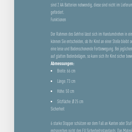
sind 2 AA Batterien notwendig, diese sind nicht im Lieferu
gefördert.
Funktionen
Der Rahmen des Gehfrei lässt sich im Handumdrehen in ei
können Sie entscheiden, ob Ihr Kind an einer Stelle bleibt 
eine leise und Bodenschonende Fortbewegung. Bei jegliche
auf glatten Bodenbelägen, so kann sich Ihr Kind sicher bew
Abmessungen:
Breite: 66 cm
Länge: 73 cm
Höhe: 50 cm
Sitzfläche: Ø 25 cm
Sicherheit
6 starke Stopper schützen vor dem Fall an Kanten oder Stuf
entsprechen nicht den EU Sicherheitsstandards. Das Materi