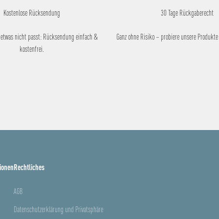
Kostenlose Rücksendung
30 Tage Rückgaberecht
 etwas nicht passt: Rücksendung einfach &
Ganz ohne Risiko – probiere unsere Produkte 
kostenfrei.
ionen
Rechtliches
AGB
Datenschutzerklärung und Privatsphäre