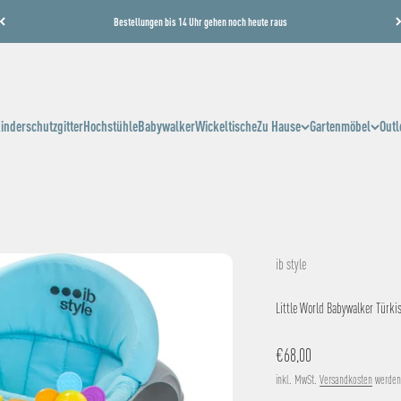
Bestellungen bis 14 Uhr gehen noch heute raus
inderschutzgitter
Hochstühle
Babywalker
Wickeltische
Zu Hause
Gartenmöbel
Outl
ib style
Little World Babywalker Türki
Angebot
€68,00
inkl. MwSt.
Versandkosten
werden 