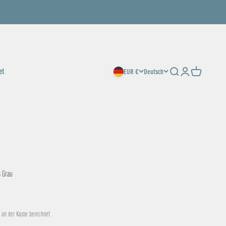
et
EUR €
Deutsch
Suche
Anmelden
Warenkorb
s Grau
an der Kasse berechnet