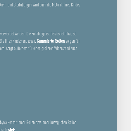
 Dreh- und Greifübungen wird auch die Motorik ihres Kindes
h verwendet werden. Die Fußablage ist herausnehmbar, so
Größe Ihres Kindes anpassen.
Gummierte Rollen
sorgen für
Gummi sorgt außerdem für einen größeren Widerstand auch
 Babywalker mit mehr Rollen bzw. mehr beweglichen Rollen
 getestet: