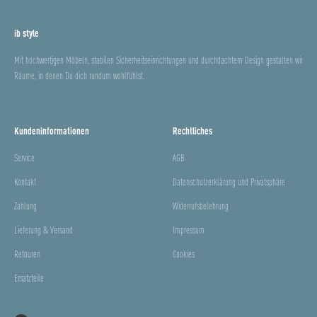
ib style
Mit hochwertigen Möbeln, stabilen Sicherheitseinrichtungen und durchdachtem Design gestalten wir
Räume, in denen Du dich rundum wohlfühlst.
Kundeninformationen
Rechtliches
Service
AGB
Kontakt
Datenschutzerklärung und Privatsphäre
Zahlung
Widerrufsbelehrung
Lieferung & Versand
Impressum
Retouren
Cookies
Ersatzteile