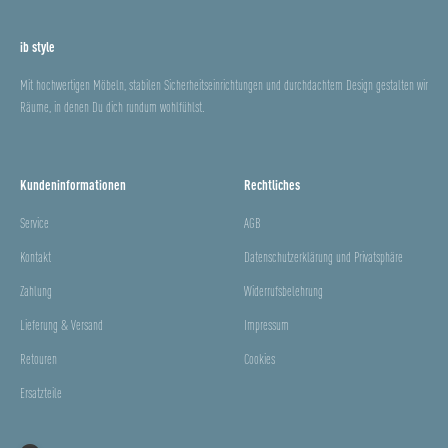
ib style
Mit hochwertigen Möbeln, stabilen Sicherheitseinrichtungen und durchdachtem Design gestalten wir
Räume, in denen Du dich rundum wohlfühlst.
Kundeninformationen
Rechtliches
Service
AGB
Kontakt
Datenschutzerklärung und Privatsphäre
Zahlung
Widerrufsbelehrung
Lieferung & Versand
Impressum
Retouren
Cookies
Ersatzteile