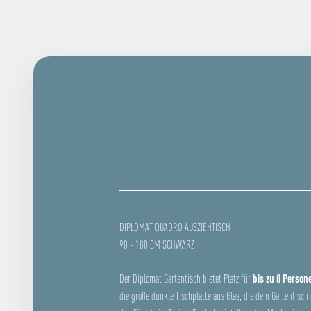
DIPLOMAT QUADRO AUSZIEHTISCH
90 - 180 CM SCHWARZ
Der Diplomat Gartentisch bietet Platz für
bis zu 8 Person
die große dunkle Tischplatte aus Glas, die dem Gartentisch 