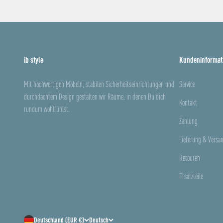
ib style
Kundeninformat
Mit hochwertigen Möbeln, stabilen Sicherheitseinrichtungen und
Service
durchdachtem Design gestalten wir Räume, in denen Du dich
Kontakt
rundum wohlfühlst.
Zahlung
Lieferung & Versa
Retouren
Ersatzteile
Deutschland (EUR €)
Deutsch