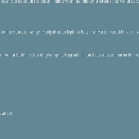
 lassen sich die beiden Tischplatten mühelos verschieben und sicher arretieren. So können Sie 
 können Sie mit nur wenigen Handgriffen den Diplomat Gartentisch von der kompakten 90 cm Ve
urch können Sie den Tisch an den jeweiligen Untergrund in Ihrem Garten anpassen, um für den nö
t werden