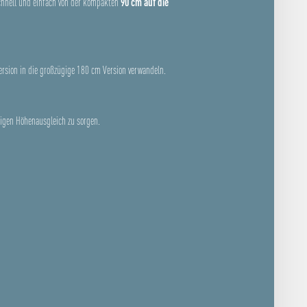
schnell und einfach von der kompakten
90 cm auf die
rsion in die großzügige 180 cm Version verwandeln.
tigen Höhenausgleich zu sorgen.