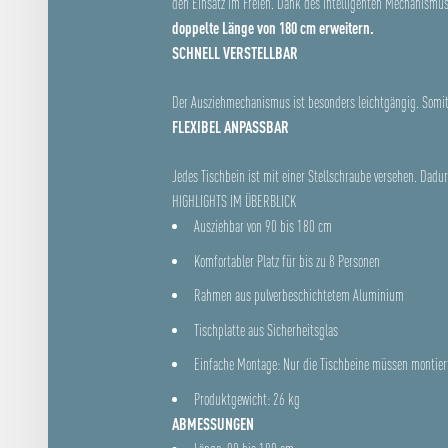
den Einsatz im Freien. Dank des intelligenten Mechanismus
doppelte Länge von 180 cm erweitern.
SCHNELL VERSTELLBAR
Der Ausziehmechanismus ist besonders leichtgängig. Somit
FLEXIBEL ANPASSBAR
Jedes Tischbein ist mit einer Stellschraube versehen. Dad
HIGHLIGHTS IM ÜBERBLICK
Ausziehbar von 90 bis 180 cm
Komfortabler Platz für bis zu 8 Personen
Rahmen aus pulverbeschichtetem Aluminium
Tischplatte aus Sicherheitsglas
Einfache Montage: Nur die Tischbeine müssen montier
Produktgewicht: 26 kg
ABMESSUNGEN