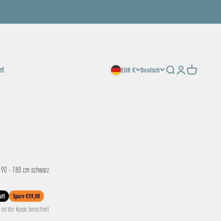
et
EUR €
Deutsch
Suche
Anmelden
Warenkorb
 90 - 180 cm schwarz
uft
Spare €59,00
an der Kasse berechnet