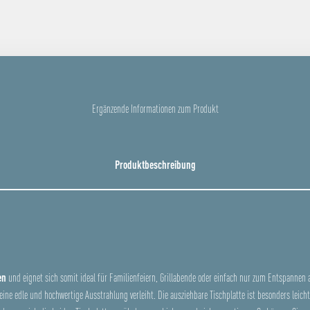
Ergänzende Informationen zum Produkt
Produktbeschreibung
en
und eignet sich somit ideal für Familienfeiern, Grillabende oder einfach nur zum Entspannen 
eine edle und hochwertige Ausstrahlung verleiht. Die ausziehbare Tischplatte ist besonders leich