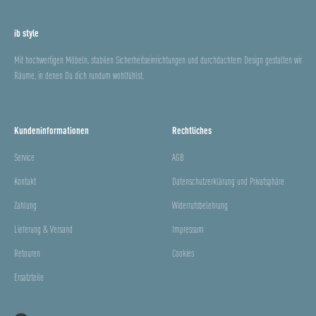
ib style
Mit hochwertigen Möbeln, stabilen Sicherheitseinrichtungen und durchdachtem Design gestalten wir
Räume, in denen Du dich rundum wohlfühlst.
Kundeninformationen
Rechtliches
Service
AGB
Kontakt
Datenschutzerklärung und Privatsphäre
Zahlung
Widerrufsbelehrung
Lieferung & Versand
Impressum
Retouren
Cookies
Ersatzteile