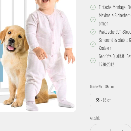
Einfache Montage: Da
Maximale Sicherheit: 
öffnen
Praktische 90°-Stopp-
Schonend & stabil: G
Kratzern
Geprüfte Qualität: G
1930:2012
Größe:
75 - 85 cm
75 - 85 cm
Anzahl: