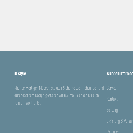
ib style
Kundeninformat
Mit hochwertigen Möbeln, stabilen Sicherheitseinrichtungen und
Service
durchdachtem Design gestalten wir Räume, in denen Du dich
Kontakt
rundum wohlfühlst.
Zahlung
Lieferung & Versa
Retouren