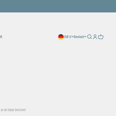
et
EUR €
Deutsch
Suche
Anmelden
Warenkorb
an der Kasse berechnet