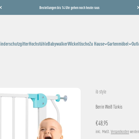
Bestellungen bis 14 Uhr gehen noch heute raus
inderschutzgitter
Hochstühle
Babywalker
Wickeltische
Zu Hause
Gartenmöbel
Outl
ib style
Berrin Weiß Türkis
Angebot
€48,95
inkl. MwSt.
Versandkosten
werden 