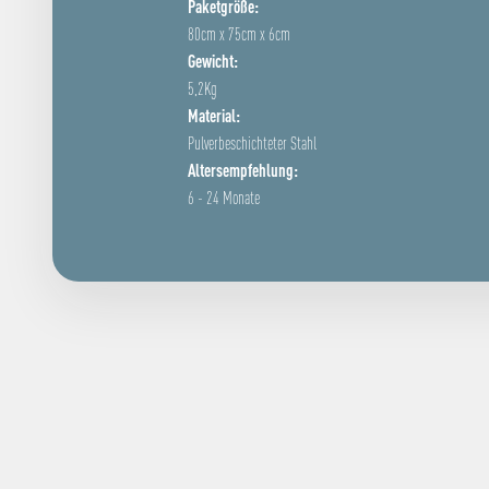
Paketgröße:
80cm x 75cm x 6cm
Gewicht:
5,2Kg
Material:
Pulverbeschichteter Stahl
Altersempfehlung:
6 - 24 Monate